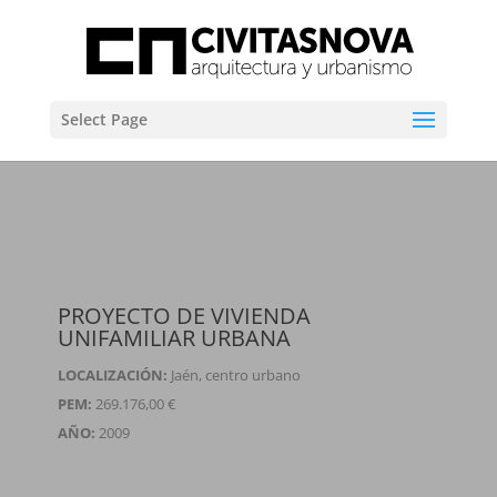
Select Page
PROYECTO DE VIVIENDA
UNIFAMILIAR URBANA
LOCALIZACIÓN:
Jaén, centro urbano
PEM:
269.176,00 €
AÑO:
2009